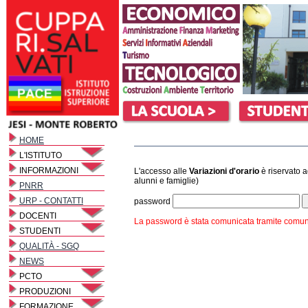
HOME
L'ISTITUTO
INFORMAZIONI
L'accesso alle
Variazioni d'orario
è riservato ag
alunni e famiglie)
PNRR
URP - CONTATTI
password
DOCENTI
La password è stata comunicata tramite comunic
STUDENTI
QUALITÀ - SGQ
NEWS
PCTO
PRODUZIONI
FORMAZIONE