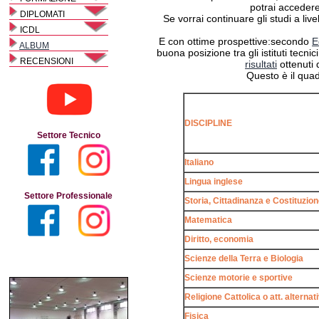
potrai accedere 
DIPLOMATI
Se vorrai continuare gli studi a livel
ICDL
E con ottime prospettive:secondo
E
ALBUM
buona posizione tra gli istituti tecnic
RECENSIONI
risultati
ottenuti d
Questo è il quad
DISCIPLINE
Settore Tecnico
Italiano
Lingua inglese
Settore Professionale
Storia, Cittadinanza e Costituzio
Matematica
Diritto, economia
Scienze della Terra e Biologia
Scienze motorie e sportive
Religione Cattolica o att. alternat
Fisica