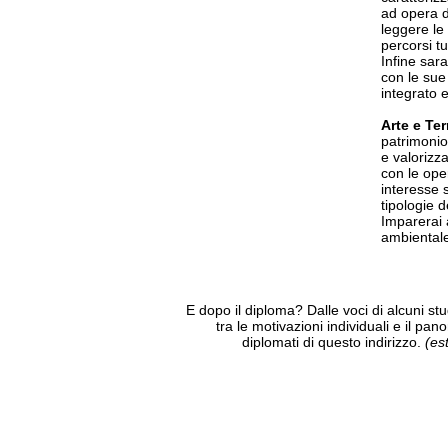
ad opera d
leggere le 
percorsi tur
Infine sara
con le sue 
integrato e
Arte e Ter
patrimonio 
e valorizzar
con le oper
interesse 
tipologie d
Imparerai a
ambientale
E dopo il diploma? Dalle voci di alcuni st
tra le motivazioni individuali e il pa
diplomati di questo indirizzo.
(es