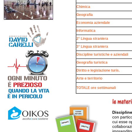
Chimica
Geografia
Economia aziendale
Informatica
2° Lingua straniera
3° Lingua straniera
Discipline turistiche e aziendali
Geografia turistica
Diritto e legislazione turis.
Arte e territorio
TOTALE ore settimanali
Discipline
con partico
cui esse o
collaboraz
imprendito