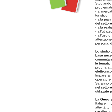
Studiando 
problemati
- ai mercat
turistico;
- alla pian
del settore
- alla real
- all’utili
- all’uso d
attenzione 
persona, de
Lo studio 
base neces
comunitarie
le tematich
propria at
elettronico
Imparerai 
operatore 
Saranno og
nel settore
utilizzate
La
Geogra
Italia e in
attività tu
caratteriz