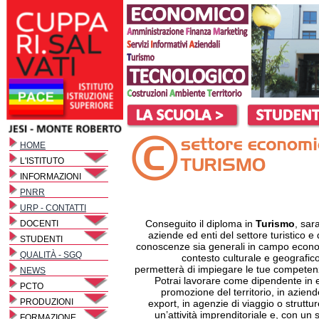
HOME
L'ISTITUTO
INFORMAZIONI
PNRR
URP - CONTATTI
Conseguito il diploma in
Turismo
, sar
DOCENTI
aziende ed enti del settore turistico e
STUDENTI
conoscenze sia generali in campo econom
QUALITÀ - SGQ
contesto culturale e geografico.
permetterà di impiegare le tue competenz
NEWS
Potrai lavorare come dipendente in e
PCTO
promozione del territorio, in aziend
PRODUZIONI
export, in agenzie di viaggio o struttu
un’attività imprenditoriale e, con un
FORMAZIONE